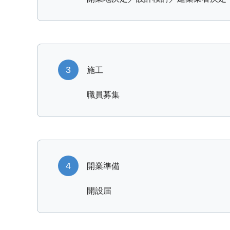
3
施工
職員募集
4
開業準備
開設届